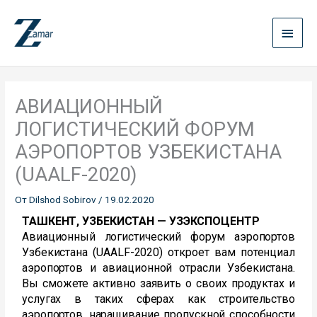
Перейти
Глав
к
содержимому
мен
АВИАЦИОННЫЙ
ЛОГИСТИЧЕСКИЙ ФОРУМ
АЭРОПОРТОВ УЗБЕКИСТАНА
(UAALF-2020)
От
Dilshod Sobirov
/
19.02.2020
ТАШКЕНТ, УЗБЕКИСТАН — УЗЭКСПОЦЕНТР
Авиационный логистический форум аэропортов
Узбекистана (UAALF-2020) откроет вам потенциал
аэропортов и авиационной отрасли Узбекистана.
Вы сможете активно заявить о своих продуктах и
услугах в таких сферах как строительство
аэропортов, наращивание пропускной способности