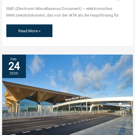
EMD (Electronic Miscellaneous Document) – elektronisches
Mehrzweckdokument, das von der IATA als die Hauptlösung für
Read More »
FLUGHAFEN
Feb.
24
PULKOVO
–
2020
DCS
(Somon
DCS)