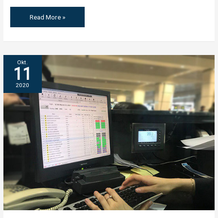
Read More »
BESCHREIBUNG
Okt.
11
DER
AERO
2020
DPS-
PLATTFORM
–
AERO
DEPARTURE
PASSENGERS
SERVICES