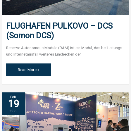
FLUGHAFEN PULKOVO – DCS
(Somon DCS)
Reserve Autonomous Module (RAM) ist ein Modul, das bei Leitungs-
und Internetausfall weiteres Einchecken der
Read More »
UZBEKISTAN
Feb.
19
AIRPORTS,
AVIATION
2020
&
LOGISTICS
FORUM