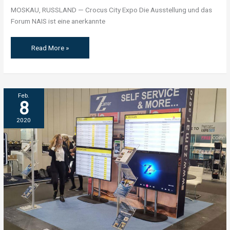
MOSKAU, RUSSLAND — Crocus City Expo Die Ausstellung und das
Forum NAIS ist eine anerkannte
Read More »
LONDON,
Feb.
8
GROßBRITANNIEN
—
2020
PTE
2019